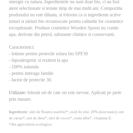
sinergie cu natura. Ingredientele nu sunt doar bio, ci au fost
atent selectionate si testate timp de mai multi ani. Compozitia
produsului nu este diluata, si folosim ca si ingrediente active
unturi si uleiuri bio recunoscute pentru calitatile lor cosmetice
exceptionale. Produse cosmetice Wooden Spoon nu contin
apa, derivate din petrol, substante chimice si conservanti.
Caracteristici:
- lotiune pentru protectie solara bio SPF30
- hipoalergenic si rezitent la apa
- 100% naturala
- pentru intreaga familie
- factor de protectie 30.
Utilizare:
folositi ori de cate ori este nevoie. Aplicati pe piele
prin masare.
Ingrediente:
ulei de floarea soarelui*, oxid de zinc 20% (non-nano), unt
de cacao*, unt de shea*, ulei de cocos*, ceara alba*, vitamina E.
*din agricultura ecologica.