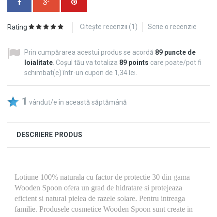
Citeşte recenzii (
1
)
Scrie o recenzie
Rating
Prin cumpărarea acestui produs se acordă
89
puncte de
loialitate
. Coșul tău va totaliza
89
points
care poate/pot fi
schimbat(e) într-un cupon de
1,34 lei
.
1
vândut/e în această săptămână
DESCRIERE PRODUS
Lotiune 100% naturala cu factor de protectie 30 din gama
Wooden Spoon ofera un grad de hidratare si protejeaza
eficient si natural pielea de razele solare. Pentru intreaga
familie. Produsele cosmetice Wooden Spoon sunt create in