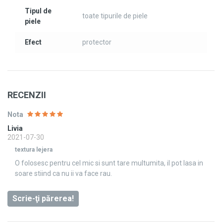
Tipul de
toate tipurile de piele
piele
Efect
protector
RECENZII
Nota
Livia
2021-07-30
textura lejera
O folosesc pentru cel mic si sunt tare multumita, il pot lasa in
soare stiind ca nu ii va face rau.
Scrie-ţi părerea!