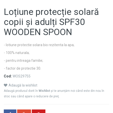
Loțiune protecție solară
copii și adulți SPF30
WOODEN SPOON
- lotiune protectie solara bio rezitenta la apa;
- 100% naturala;
- pentru intreaga familie;
- factor de protectie 30.
Cod:
WOS29755
Adaugă la wishlist
Adaugă produsul dorit în
Wishlist
şi te anunţăm noi când este din nou în
stoc sau când apare o reducere de preţ.