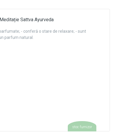
 Meditație Sattva Ayurveda
parfumate; - conferă o stare de relaxare; - sunt
 un parfum natural.
stoc furnizor