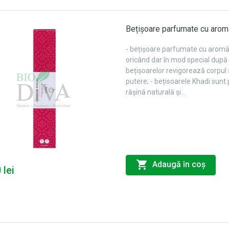
Bețișoare parfumate cu arom
- bețișoare parfumate cu aromă 
oricând dar în mod special după 
bețișoarelor revigorează corpul
putere; - bețisoarele Khadi sunt
rășină naturală și...
Adaugă în coş
 lei