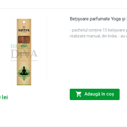
Bețișoare parfumate Yoga și
- pachetul conține 15 bețișoare 
realizate manual, din India; - au
Adaugă în coş
 lei