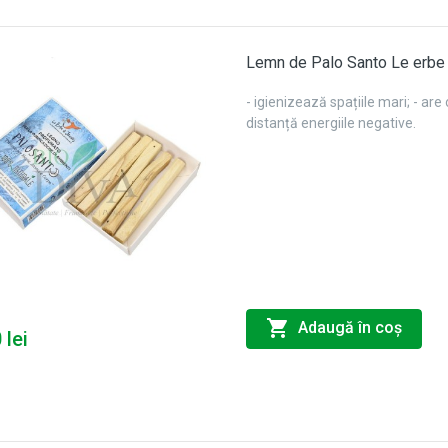
Lemn de Palo Santo Le erbe
- igienizează spațiile mari; - are
distanță energiile negative.
Adaugă în coş
 lei