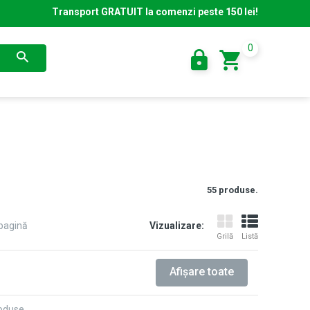
Transport GRATUIT la comenzi peste 150 lei!
0
55 produse.
pagină
Vizualizare:
Grilă
Listă
Afişare toate
roduse