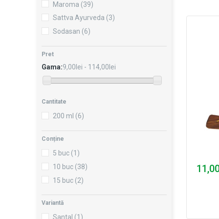
Maroma
(39)
Sattva Ayurveda
(3)
Sodasan
(6)
Pret
Gama:
9,00lei - 114,00lei
Cantitate
200 ml
(6)
Conține
5 buc
(1)
10 buc
(38)
11,00
15 buc
(2)
Variantă
Santal
(1)