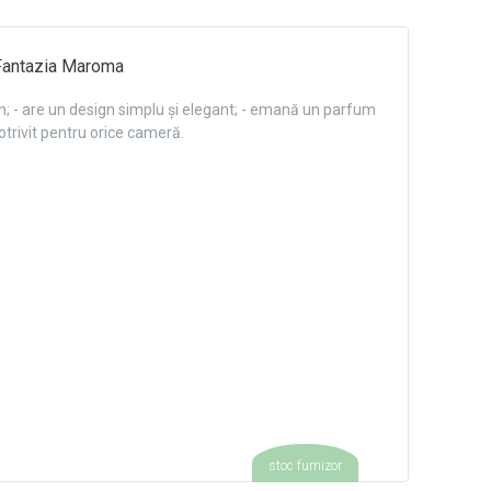
 Fantazia Maroma
n; - are un design simplu și elegant; - emană un parfum
potrivit pentru orice cameră.
stoc furnizor