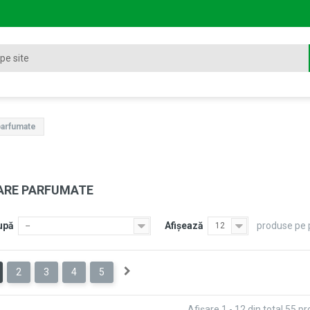
parfumate
ARE PARFUMATE
upă
Afişează
produse pe 
--
12
2
3
4
5
Afişare 1 - 12 din total 55 p