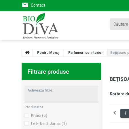
Contact
Pentru Menaj
Parfumuri de interior
Bețișoare 
Filtrare produse
BEȚIȘO
Activeaza filtre:
Sortare d
Producator
1
Khadi
(6)
Le Erbe di Janas
(1)