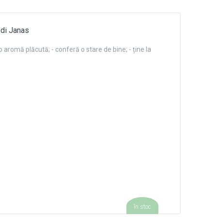
 di Janas
 o aromă plăcută; - conferă o stare de bine; - ține la
în stoc