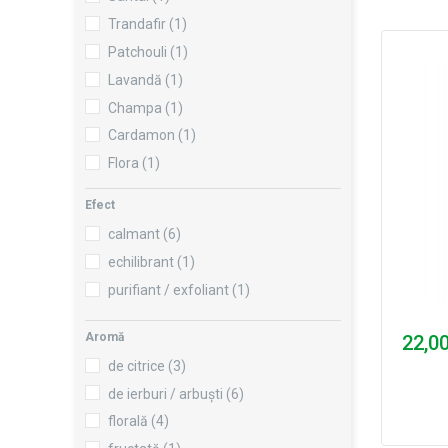
Trandafir
(1)
Patchouli
(1)
Lavandă
(1)
Champa
(1)
Cardamon
(1)
Flora
(1)
Tulsi
(1)
Efect
Tămâie
(1)
calmant
(6)
Lotus
(1)
echilibrant
(1)
Cuișoare
(1)
purifiant / exfoliant
(1)
Scorțișoară
(1)
Vanilie
(1)
Aromă
22,00
Migdale dulci
(1)
de citrice
(3)
Cerdu
(1)
de ierburi / arbuști
(6)
Iasomie
(1)
florală
(4)
Neroli
(1)