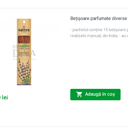
Bețișoare parfumate diverse
- pachetul conține 15 bețișoare 
realizate manual, din India; - au
Adaugă în coş
 lei