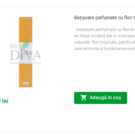
Bețișoare parfumate cu flori 
- bețișoare parfumate cu flori tr
se folosi oricând dar în mod spec
naturale: flori tropicale, patcho
care armonia și bunăstarea sunt 
Adaugă în coş
 lei