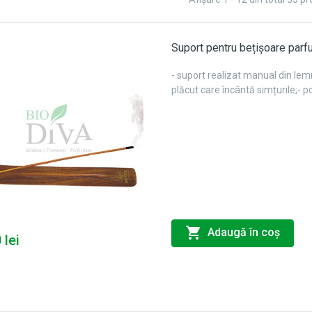
Suport pentru bețișoare par
- suport realizat manual din le
plăcut care încântă simțurile;- p
Adaugă în coş
 lei