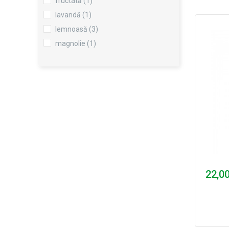
fructată
(1)
lavandă
(1)
lemnoasă
(3)
magnolie
(1)
trandafir
(1)
22,00