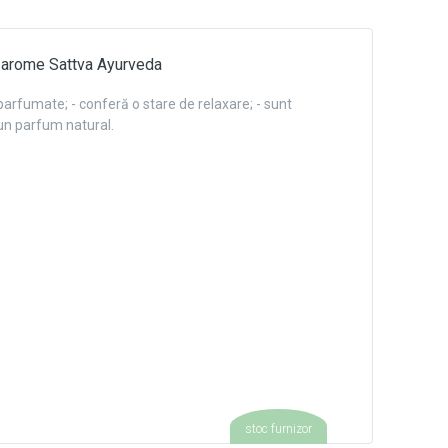
 arome Sattva Ayurveda
parfumate; - conferă o stare de relaxare; - sunt
 un parfum natural.
stoc furnizor