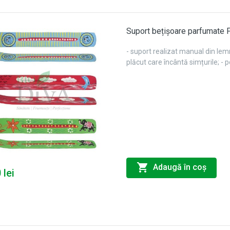
Suport bețișoare parfumate
- suport realizat manual din lem
plăcut care încântă simțurile; - 
Adaugă în coş
 lei