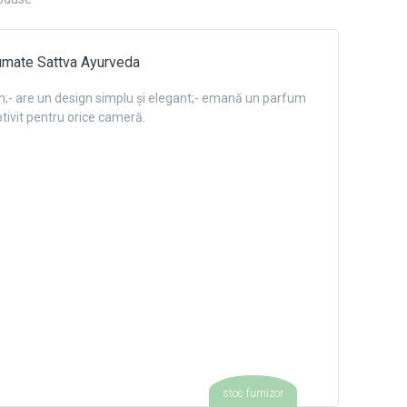
fumate Sattva Ayurveda
mn;- are un design simplu și elegant;- emană un parfum
otivit pentru orice cameră.
stoc furnizor