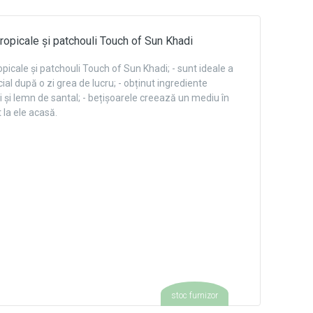
tropicale și patchouli Touch of Sun Khadi
opicale și patchouli Touch of Sun Khadi; - sunt ideale a
ial după o zi grea de lucru; - obținut ingrediente
uli și lemn de santal; - bețișoarele creează un mediu în
la ele acasă.
stoc furnizor