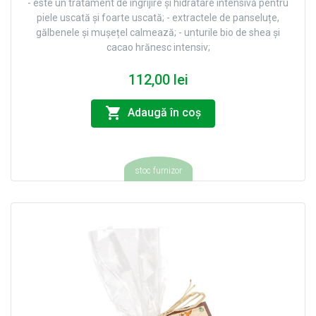
- este un tratament de îngrijire și hidratare intensivă pentru
piele uscată și foarte uscată; - extractele de panseluțe,
gălbenele și mușețel calmează; - unturile bio de shea și
cacao hrănesc intensiv;
112,00 lei
Adaugă în coş
stoc furnizor