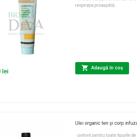
respirația proaspătă;
Adaugă în coş
 lei
Ulei organic ten și corp infu
- potrivit pentru toate tipurile d