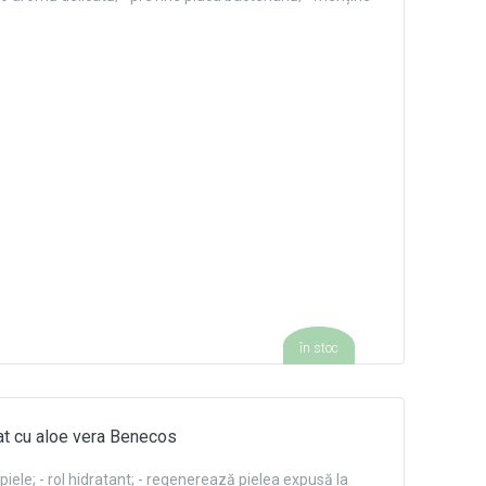
în stoc
zat cu aloe vera Benecos
e piele; - rol hidratant; - regenerează pielea expusă la