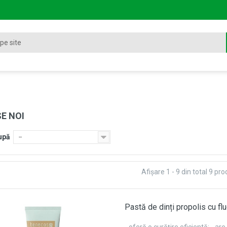
E NOI
upă
--
Afişare 1 - 9 din total 9 pr
Pastă de dinți propolis cu f