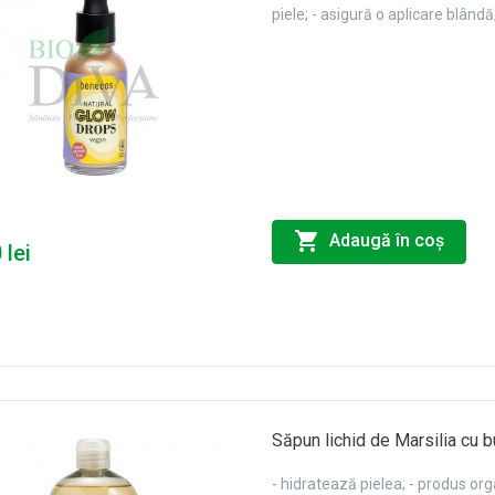
piele; - asigură o aplicare blândă
Adaugă în coş
 lei
Săpun lichid de Marsilia cu bu
- hidratează pielea; - produs orga