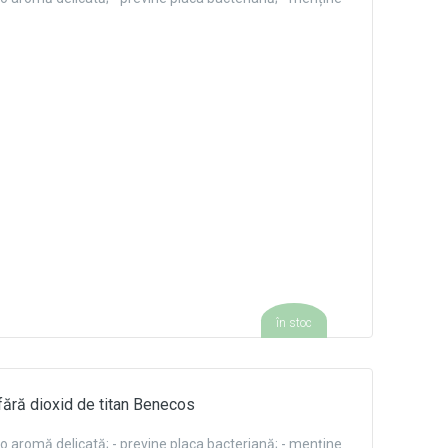
în stoc
fără dioxid de titan Benecos
re o aromă delicată; - previne placa bacteriană; - menține