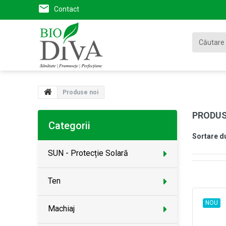
Contact
Produse noi
PRODUS
Categorii
Sortare d
SUN - Protecție Solară
Ten
NOU
Machiaj