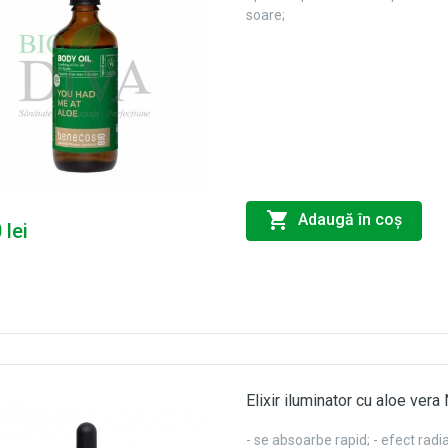
soare;
Adaugă în coş
 lei
Elixir iluminator cu aloe ve
- se absoarbe rapid; - efect radia