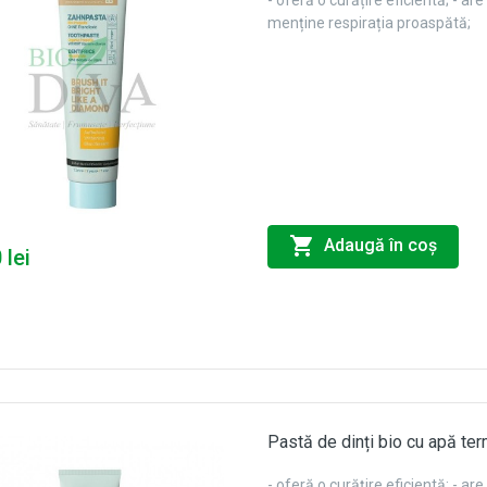
- oferă o curățire eficientă; - are
menține respirația proaspătă;
Adaugă în coş
 lei
Pastă de dinți bio cu apă te
- oferă o curățire eficientă; - a