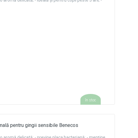
 o aromă delicată; - ideală și pentru copii peste 3 ani; -
în stoc
rmală pentru gingii sensibile Benecos
re o aromă delicată; - previne placa bacteriană; - menține