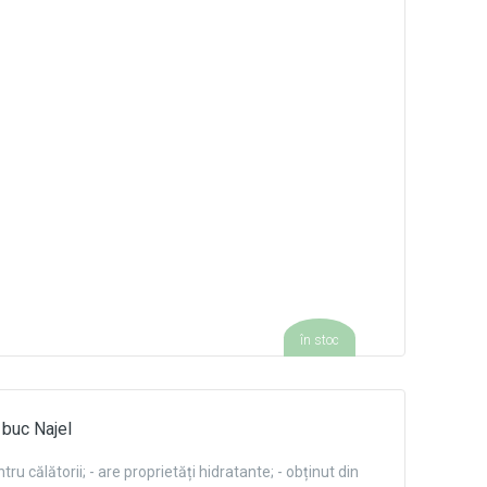
în stoc
 buc Najel
ntru călătorii; - are proprietăți hidratante; - obținut din