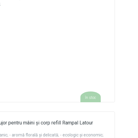
;
în stoc
jor pentru mâini și corp refill Rampal Latour
nic; - aromă florală și delicată; - ecologic și economic;