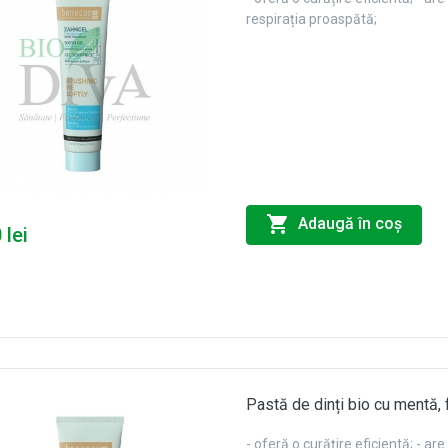
respirația proaspătă;
Adaugă în coş
 lei
Pastă de dinți bio cu mentă, 
- oferă o curățire eficientă; - a