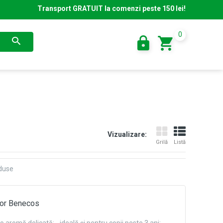
Transport GRATUIT la comenzi peste 150 lei!
0
Vizualizare:
Grilă
Listă
oduse
luor Benecos