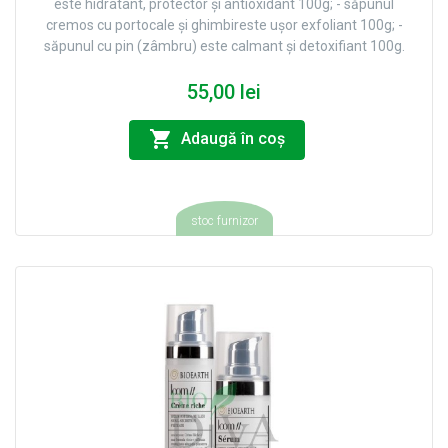
este hidratant, protector și antioxidant 100g; - săpunul
cremos cu portocale și ghimbireste ușor exfoliant 100g; -
săpunul cu pin (zâmbru) este calmant și detoxifiant 100g.
55,00 lei
Adaugă în coş
stoc furnizor