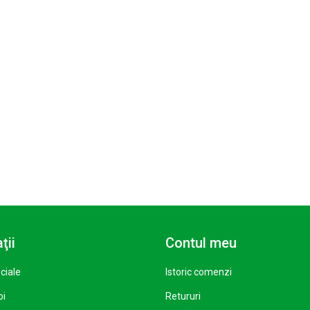
ţii
Contul meu
ciale
Istoric comenzi
oi
Retururi