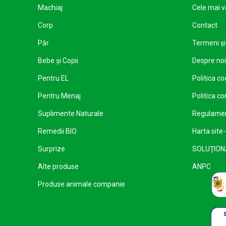
Machiaj
Cele mai 
Corp
Contact
Păr
Termeni şi 
Bebe și Copii
Despre noi
Pentru EL
Politica co
Pentru Menaj
Politica co
Suplimente Naturale
Regulament
Remedii BIO
Harta site-
Surprize
SOLUŢIONA
Alte produse
ANPC
Produse animale companie