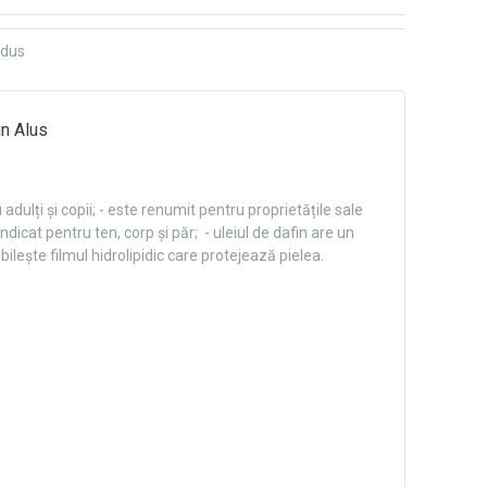
odus
in Alus
u adulți și copii; - este renumit pentru proprietățile sale
indicat pentru ten, corp și păr; - uleiul de dafin are un
bilește filmul hidrolipidic care protejează pielea.