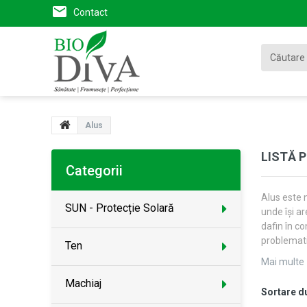
Contact
Alus
LISTĂ 
Categorii
Alus este 
SUN - Protecție Solară
unde își a
dafin în co
problemati
Ten
Mai multe
Machiaj
Sortare d