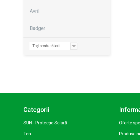
Avril
Badger
Toţi producătorii
Categorii
Informa
SUN - Protecție Solară
Oferte spe
Ten
Produse n