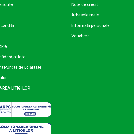
vândute
Note de credit
Adresele mele
condiţii
Informaţii personale
Vouchere
okie
nfidenţialitate
 Puncte de Loialitate
ului
REA LITIGIILOR