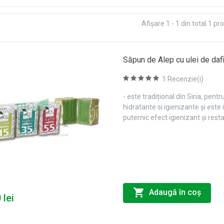
Afişare 1 - 1 din total 1 pr
Săpun de Alep cu ulei de daf
1
Recenzie(i)
- este tradițional din Siria, pentr
hidratante si igienizante și este 
puternic efect igienizant și resta
Adaugă în coş
 lei