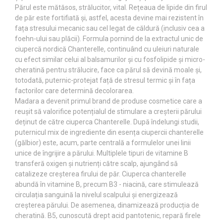
Părul este mătăsos, strălucitor, vital. Rețeaua de lipide din firul
de păr este fortifiată și, astfel, acesta devine mai rezistent în
fața stresului mecanic sau cel legat de căldură (inclusiv cea a
foehn-ului sau plăcii). Formula pornind de la extractul unic de
ciupercă nordică Chanterelle, continuând cu uleiuri naturale
cu efect similar celui al balsamurilor și cu fosfolipide și micro-
cheratină pentru strălucire, face ca părul să devină moale și,
totodată, puternic-protejat față de stresul termic și în fața
factorilor care determină decolorarea.
Madara a devenit primul brand de produse cosmetice care a
reușit să valorifice potențialul de stimulare a creșterii părului
deținut de către ciuperca Chanterelle. După îndelungi studii,
puternicul mix de ingrediente din esența ciupercii chanterelle
(gălbior) este, acum, parte centrală a formulelor unei linii
unice de îngrijire a părului. Multiplele tipuri de vitamine B
transferă oxigen și nutrienți către scalp, ajungând să
catalizeze creșterea firului de păr. Ciuperca chanterelle
abundă în vitamine B, precum B3 - niacină, care stimulează
circulația sanguină la nivelul scalpului și energizează
creșterea părului. De asemenea, dinamizează producția de
cheratină. B5, cunoscută drept acid pantotenic, repară firele