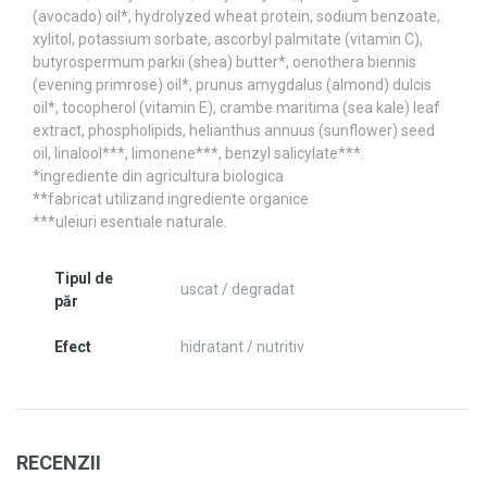
(avocado) oil*, hydrolyzed wheat protein, sodium benzoate,
xylitol, potassium sorbate, ascorbyl palmitate (vitamin C),
butyrospermum parkii (shea) butter*, oenothera biennis
(evening primrose) oil*, prunus amygdalus (almond) dulcis
oil*, tocopherol (vitamin E), crambe maritima (sea kale) leaf
extract, phospholipids, helianthus annuus (sunflower) seed
oil, linalool***, limonene***, benzyl salicylate***.
*ingrediente din agricultura biologica
**fabricat utilizand ingrediente organice
***uleiuri esentiale naturale.
Tipul de
uscat / degradat
păr
Efect
hidratant / nutritiv
RECENZII