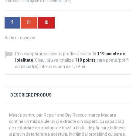
stoc sau când apare o reducere de preţ.
Scrie o recenzie
Prin cumpărarea acestui produs se acordă
119
puncte de
loialitate
. Coșul tău va totaliza
119
points
care poate/pot fi
schimbat(e) într-un cupon de
1,79 lei
.
DESCRIERE PRODUS
Mască pentru păr Repair and Dry Rescue marca Madara
conține un mix de uleiuri și extracte din ciuperci cu capacități
de restabilire a structurii de bază a firului de păr care hrănesc
și previn deteriorarea acestuia, îngrijind și protejând culoarea.