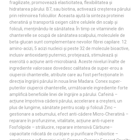
fragilizate, promovează elasticitatea, flexibilitatea și
hidratarea părului. B7, sau biotina, activează creșterea părului
prin reînnoirea foliculilor. Aceasta ajută la sinteza proteinei
cheratină și transportă oxigen către celulele din scalp și
foliculi, menținându-le sănătatea. În timp ce vitaminele din
chanterelle se ocupă de sănătatea scalpului, moleculele de
beta-glucan sunt complementare nevoilor fibrei capilare. 12
amino-acizi, 5 acizi nucleici și peste 32 de molecule bioactive,
inclusiv antioxidanți puternici, protejează, stimulează și
exercită o acțiune anti-microbiană. Aceste niveluri înalte de
ingrediente valoroase dovedesc calitatea de super-erou a
ciupercii chanterelle, atribute care au fost perfecționate în
direcția îngrijirii părului în noua linie Madara. Conex super-
puterilor ciupercii chanterelle, următoarele ingrediente-forte
amplifică beneficiile linei de îngrijire a părului. Cafeină –
acțiune împotriva căderii părului, accelerare a creșterii, un
plus de lungime, sănătate pentru scalp și foliculi Zinc –
gestionare a sebumului, efect anti-cădere Micro-Cheratină –
reparare în profunzime, vitalitate, acțiune anti-rupere
Fosfolipide – strălucire, reparare intensivă Cărbune–
capacitate ridicată de curățare și purificare Probiotice –