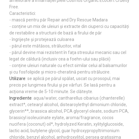
ameliorare a inflamației pielii Cosmos Organic Ecocert Cruelty
Free.
Caracteristici:
- mască pentru păr Repair and Dry Rescue Madara
- conține un mix de uleiuri și extracte din ciuperci cu capacități
de restabilire a structurii de bază a firului de păr
- îngrijește și protejează culoarea
- părul este mătăsos, strălucitor, vital
- părul devine mai rezistent în fața stresului mecanic sau cel
legat de căldură (inclusiv cea a foehn-ului sau plăcii)
- conține uleiuri naturale cu efect similar celui al balsamurilor
și cu fosfolipide și micro-cheratină pentru strălucire.
Utilizare
: se aplică pe părul spălat, uscat cu prosopul, mai
precis pe lungimea firului și pe vârfuri. Se lasă pentru a
acționa vreme de 5-10 minute. Se clătește.
Ingrediente
: aqua/water, cantharellus cibarius (chanterelle)
extract*, cetearyl alcohol, distearoylethyl dimonium chloride,
glycerin**, brassica alcohol, PCA glyceryl oleate, sodium PCA,
brassicyl isoleucinate eylate, aroma/fragrance, cocos
nucifera (coconut) oil*, hydrolyzed Keratin, xylitylglucoside,
lactic acid, butylene glycol, guar hydroxypropyltrimonium
chloride, benzyl alcohol, anhydroxylitol, persea gratissima