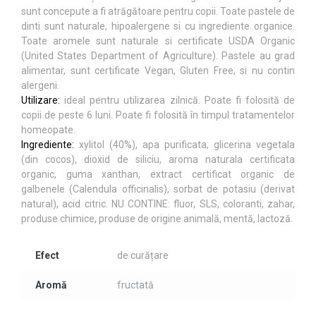
sunt concepute a fi atrăgătoare pentru copii. Toate pastele de
dinti sunt naturale, hipoalergene si cu ingrediente organice.
Toate aromele sunt naturale si certificate USDA Organic
(United States Department of Agriculture). Pastele au grad
alimentar, sunt certificate Vegan, Gluten Free, si nu contin
alergeni.
Utilizare:
ideal pentru utilizarea zilnică. Poate fi folosită de
copii de peste 6 luni. Poate fi folosită în timpul tratamentelor
homeopate.
Ingrediente:
xylitol (40%), apa purificata, glicerina vegetala
(din cocos), dioxid de siliciu, aroma naturala certificata
organic, guma xanthan, extract certificat organic de
galbenele (Calendula officinalis), sorbat de potasiu (derivat
natural), acid citric. NU CONTINE: fluor, SLS, coloranti, zahar,
produse chimice, produse de origine animală, mentă, lactoză.
Efect
de curățare
Aromă
fructată