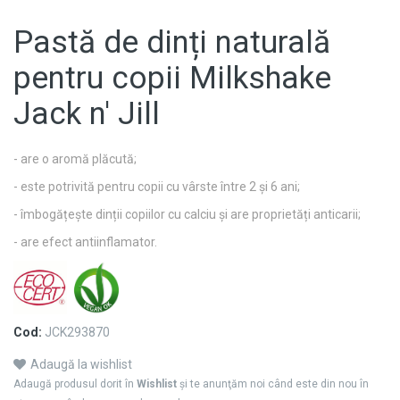
Pastă de dinți naturală
pentru copii Milkshake
Jack n' Jill
- are o aromă plăcută;
- este potrivită pentru copii cu vârste între 2 și 6 ani;
- îmbogățește dinții copiilor cu calciu și are proprietăți anticarii;
- are efect antiinflamator.
Cod:
JCK293870
Adaugă la wishlist
Adaugă produsul dorit în
Wishlist
şi te anunţăm noi când este din nou în