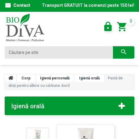
Contact
Transport GRATUIT la comenzi peste 150 lei!
0
Corp
Igienă personală
Igienă orală
Pastă de
dinți pentru albire cu cărbune Avril
Igienă orală