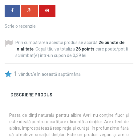
Scrie o recenzie
Prin cumpărarea acestui produs se acordă
26
puncte de
loialitate
. Coșul tău va totaliza
26
points
care poate/pot fi
schimbat(e) într-un cupon de
0,39 lei
.
1
vândut/e în această săptămână
DESCRIERE PRODUS
Pasta de dinți naturală pentru albire Avril nu conține fluor și
este ideală pentru o curățare eficientă a dinților. Are efect de
albire, împrospătează respirația și curăță în profunzime fără
să afecteze smalțul dinților. Este un produs vegan și are o