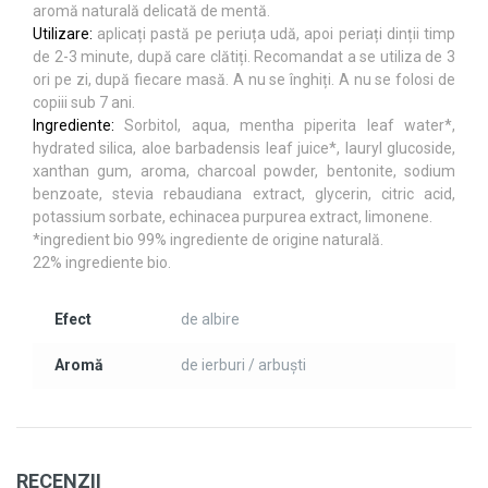
aromă naturală delicată de mentă.
Utilizare:
aplicați pastă pe periuța udă, apoi periați dinții timp
de 2-3 minute, după care clătiți. Recomandat a se utiliza de 3
ori pe zi, după fiecare masă. A nu se înghiți. A nu se folosi de
copiii sub 7 ani.
Ingrediente:
Sorbitol, aqua, mentha piperita leaf water*,
hydrated silica, aloe barbadensis leaf juice*, lauryl glucoside,
xanthan gum, aroma, charcoal powder, bentonite, sodium
benzoate, stevia rebaudiana extract, glycerin, citric acid,
potassium sorbate, echinacea purpurea extract, limonene.
*ingredient bio 99% ingrediente de origine naturală.
22% ingrediente bio.
Efect
de albire
Aromă
de ierburi / arbuști
RECENZII