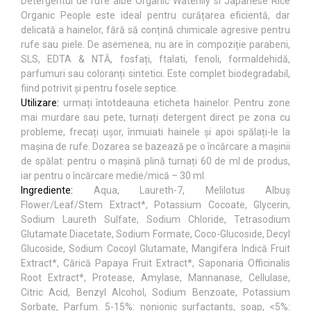
Detergentul de rufe albe Organic Waterlily si Japanese Rice
Organic People este ideal pentru curățarea eficientă, dar
delicată a hainelor, fără să conțină chimicale agresive pentru
rufe sau piele. De asemenea, nu are în compoziție parabeni,
SLS, EDTA & NTĂ, fosfați, ftalati, fenoli, formaldehidă,
parfumuri sau coloranți sintetici. Este complet biodegradabil,
fiind potrivit și pentru fosele septice.
Utilizare:
urmați întotdeauna eticheta hainelor. Pentru zone
mai murdare sau pete, turnați detergent direct pe zona cu
probleme, frecați ușor, înmuiati hainele și apoi spălați-le la
mașina de rufe. Dozarea se bazează pe o încărcare a mașinii
de spălat: pentru o mașină plină turnați 60 de ml de produs,
iar pentru o încărcare medie/mică – 30 ml.
Ingrediente:
Aqua, Laureth-7, Melilotus Albuș
Flower/Leaf/Stem Extract*, Potassium Cocoate, Glycerin,
Sodium Laureth Sulfate, Sodium Chloride, Tetrasodium
Glutamate Diacetate, Sodium Formate, Coco-Glucoside, Decyl
Glucoside, Sodium Cocoyl Glutamate, Mangifera Indică Fruit
Extract*, Cărică Papaya Fruit Extract*, Saponaria Officinalis
Root Extract*, Protease, Amylase, Mannanase, Cellulase,
Citric Acid, Benzyl Alcohol, Sodium Benzoate, Potassium
Sorbate, Parfum. 5-15%: nonionic surfactants, soap, <5%: