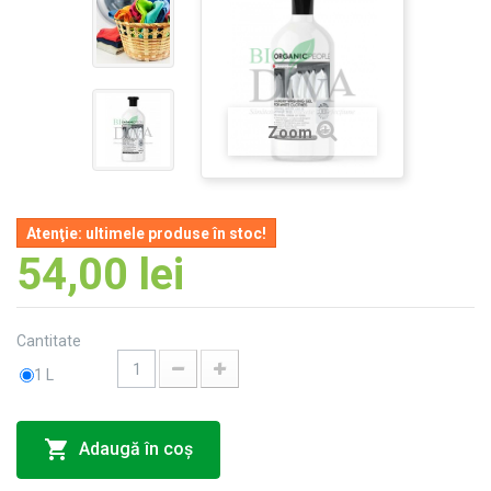
Zoom
Atenţie: ultimele produse în stoc!
54,00 lei
Cantitate
1 L
Adaugă în coş