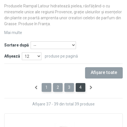
Produsele Rampal Latour hidratează pielea, răsfățând-o cu
miresmele unice ale regiunii Provence, grație uleiurilor și esențelor
din plante ce poartă amprenta unor creatori celebri de parfum din
Grasse. Produse în Franța.
Mai multe
Sortare după
Afişează
produse pe pagină
Afişare toate
1
2
3
4
Afişare 37 - 39 din total 39 produse