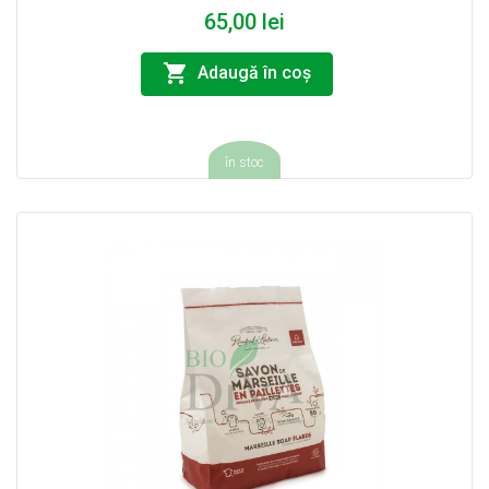
65,00 lei
Adaugă în coş
în stoc